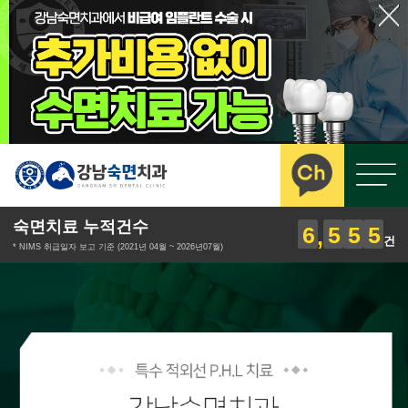
숙면치료 누적건수
6
5
5
5
건
* NIMS 취급일자 보고 기준 (2021년 04월 ~ 2026년07월)