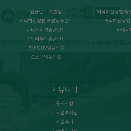
숙면치료
6
5
5
5
임플란트 특별함
의식하진정법 숙
누적건수
건
의식하진정법 숙면임플란트
의식하진정법
* NIMS 취급일자 보고 기준 (2021년 04월 ~ 2
네비게이션임플란트
라미네
스트라우만임플란트
포인트UV임플란트
오스템임플란트
정법 숙면임플란트, 연세대의료진
커뮤니티
공지사항
치료전후사진
자필후기
비급여수가표