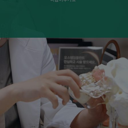
숙면치과치료
숙
더 보기
더