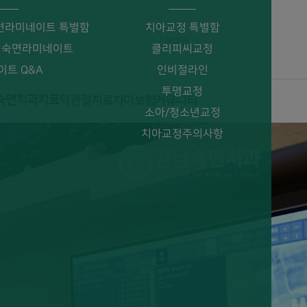
면라미네이트 특별함
치아교정 특별함
로그인
 숙면라미네이트
클리피씨교정
026년07월)
이트 Q&A
인비절라인
투명교정
소아/청소년교정
치아교정주의사항