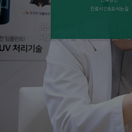
진료시간&오시는길
숙면임플란트
더 보기