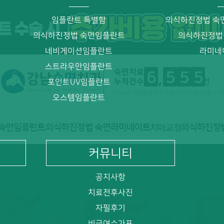
임플란트 특별함
의식하진정법 숙
의식하진정법 숙면임플란트
의식하진정법
네비게이션임플란트
라미네
스트라우만임플란트
숙면치료
6
5
5
5
누적건수
건
포인트UV임플란트
* NIMS 취급일자 보고 기준 (2021년 04월 ~ 2
오스템임플란트
커뮤니티
공지사항
치료전후사진
자필후기
비급여수가표