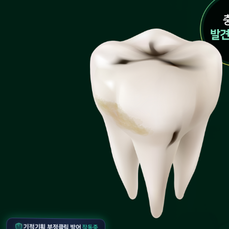
작동중
기적기획 부정클릭 방어