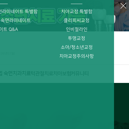
면라미네이트 특별함
치아교정 특별함
 숙면라미네이트
클리피씨교정
이트 Q&A
인비절라인
투명교정
소아/청소년교정
로그인
026년07월)
치아교정주의사항