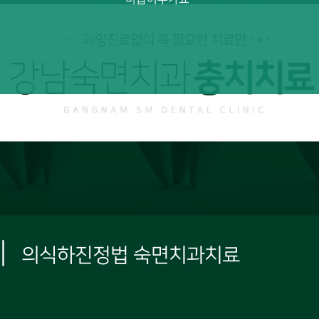
|
의식하진정법 숙면치과치료