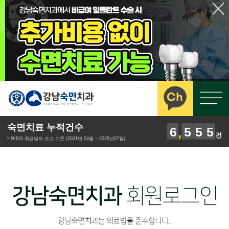
숙면치료 누적건수
6
5
5
5
건
* NIMS 취급일자 보고 기준 (2021년 04월 ~ 2026년07월)