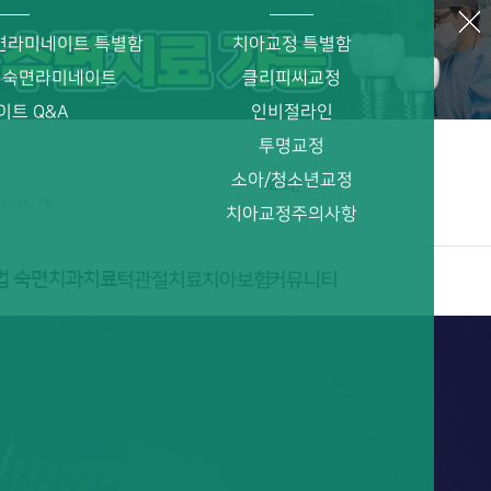
면라미네이트 특별함
치아교정 특별함
 숙면라미네이트
클리피씨교정
이트 Q&A
인비절라인
투명교정
소아/청소년교정
로그인
026년07월)
치아교정주의사항