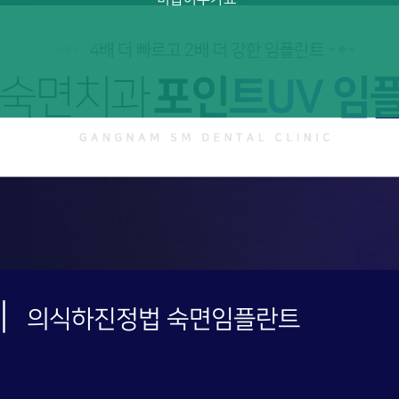
|
의식하진정법 숙면임플란트