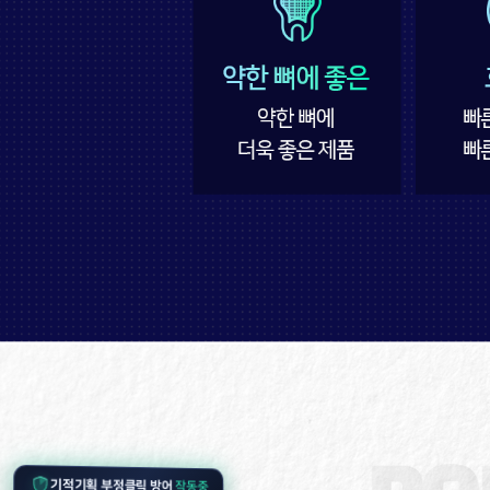
작동중
기적기획 부정클릭 방어