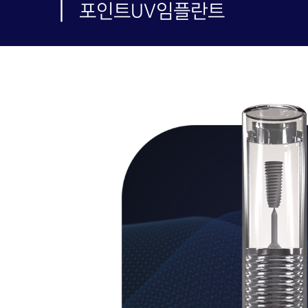
|
포인트UV임플란트