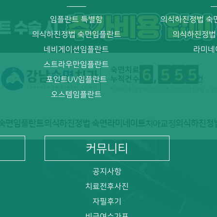
임플란트 특별함
의식하진정법 숙
의식하진정법 숙면임플란트
의식하진정법
네비게이션임플란트
라미네
스트라우만임플란트
숙면치료
6
5
5
5
누적건수
건
포인트UV임플란트
* NIMS 취급일자 보고 기준 (2021년 04월 ~ 2
오스템임플란트
커뮤니티
공지사항
치료전후사진
자필후기
비급여수가표