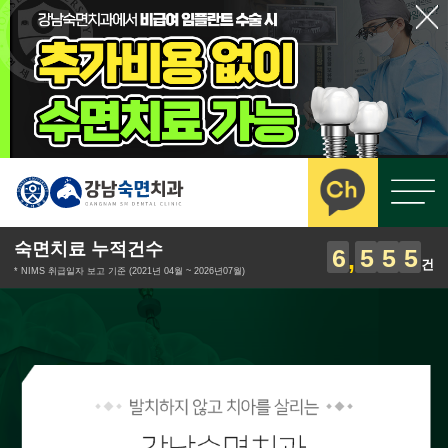
숙면치료 누적건수
6
5
5
5
건
* NIMS 취급일자 보고 기준 (2021년 04월 ~ 2026년07월)