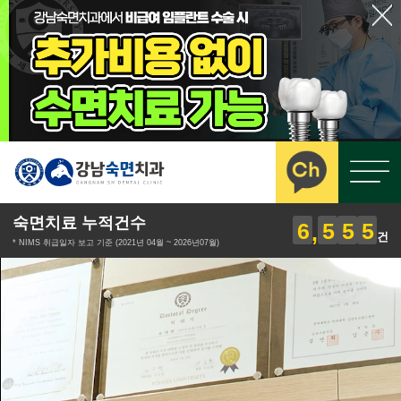
숙면치료 누적건수
6
5
5
5
건
* NIMS 취급일자 보고 기준 (2021년 04월 ~ 2026년07월)