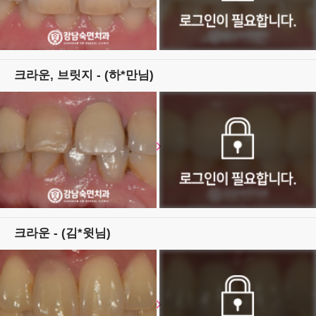
크라운, 브릿지 - (하*만님)
크라운 - (김*윗님)