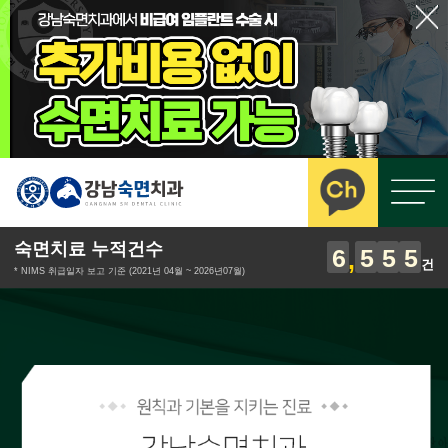
숙면치료 누적건수
6
5
5
5
건
* NIMS 취급일자 보고 기준 (2021년 04월 ~ 2026년07월)