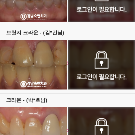
브릿지 크라운 - (김*민님)
크라운 - (박*호님)