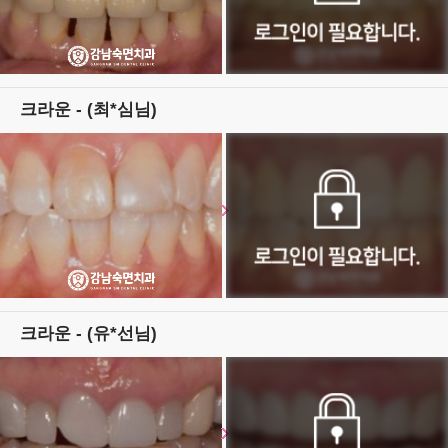
크라운 - (최*심님)
크라운 - (유*선님)