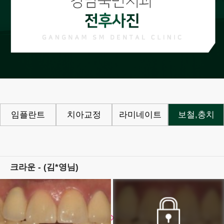
임플란트
치아교정
라미네이트
보철,충치
크라운 - (김*영님)