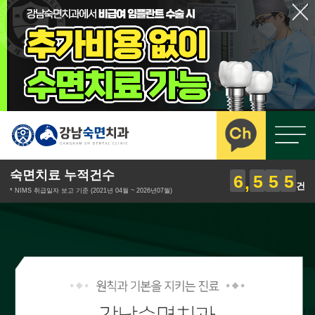
숙면치료 누적건수
6
5
5
5
건
* NIMS 취급일자 보고 기준 (2021년 04월 ~ 2026년07월)