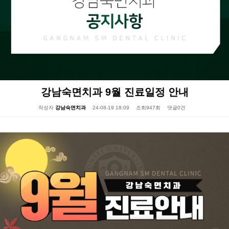
강남숙면치과 9월 진료일정 안내
작성자
강남숙면치과
24-08-19 18:09
조회
947회
댓글
0건