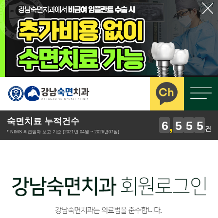
숙면치료 누적건수
6
5
5
5
건
* NIMS 취급일자 보고 기준 (2021년 04월 ~ 2026년07월)