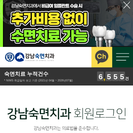
숙면치료 누적건수
6
5
5
5
건
* NIMS 취급일자 보고 기준 (2021년 04월 ~ 2026년07월)