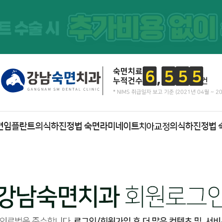
숙면치료
6
5
5
5
누적건수
건
* NIMS 취급일자 보고 기준 (2021년 04월 ~ 2