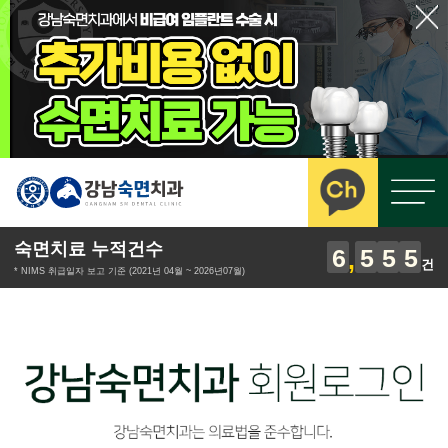
숙면치료 누적건수
6
5
5
5
건
* NIMS 취급일자 보고 기준 (2021년 04월 ~ 2026년07월)